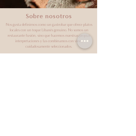
Sobre nosotros
Nos gusta definirnos como un gastrobar que ofrece platos
locales con un toque Libanés genuino. No somos un
restaurante fusión, sino que hacemos nuestras propias
interpretaciones y las combinamos con vinos
cuidadosamente seleccionados.
Nuestro menú se compone principalmente de platos para
compartir, ya que creemos que la comida es siempre la pieza
central de la mayoría de celebraciones, reuniendo a amigos y
familiares.
Nos enorgullece lo que hacemos, pero también nos
preocupamos por nuestra huella. Por eso creemos en la
sustentabilidad, poniendo siempre nuestro esfuerzo en
brindarle productos de temporada de productores y
agricultores locales.
REGALAR ALBÉ