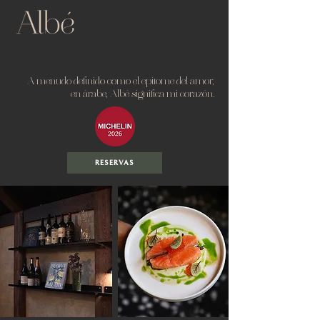
A menudo definido como el epítome del amor,
en árabe, Albé significa mi corazón.
RESERVAS