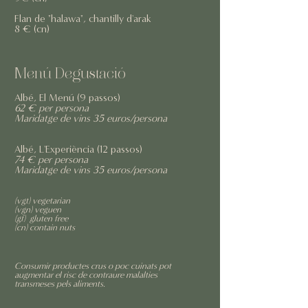
Flan de "halawa", chantilly d'arak
8 € (cn)
Menú Degustació
Albé, El Menú (9 passos)
62 € per persona
Maridatge de vins 35 euros/persona
Albé, L'Experiència (12 passos)
74 € per persona
Maridatge de vins 35 euros/persona
(vgt) vegetarian
(vgn) veguen
(gf) gluten free
(cn) contain nuts
Consumir productes crus o poc cuinats pot
augmentar el risc de contraure malalties
transmeses pels aliments.