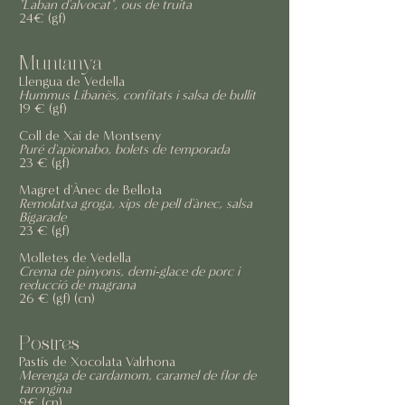
"Laban d'alvocat", ous de truita
24€ (gf)
Muntanya
Llengua de Vedella
Hummus Libanès, confitats i salsa de bullit
19 € (gf)
Coll de Xai de Montseny
Puré d'apionabo, bolets de temporada
23 € (gf)
Magret d'Ànec de Bellota
Remolatxa groga, xips de pell d'ànec, salsa
Bigarade
23 € (gf)
Molletes de Vedella
Crema de pinyons, demi-glace de porc i
reducció de magrana
26 € (gf) (cn)
Postres
Pastís de Xocolata Valrhona
Merenga de cardamom, caramel de flor de
tarongina
9€ (cn)