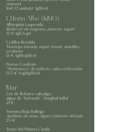
cruixent
16€ (2 unitats) (gf)(cn)​
L'Horta Albé (KM0)
Albergínia Laqueada
Reducció de magrana, pinyons, iogurt
12 € (gf) (vgt)
Coliflor Rostida
Mantega torrada, iogurt fumat, ametlles,
avellanes
13 € (gf)(vgt)(cn)
Porros Confitats
"Hummesco" de pebrots, salsa vichyssoise
13.5 € (vgt)(gf)(cn)
Mar​
Cru de llobarro salvatge,
aigua de "fattoush" , burghul inflat
21 €
Tonyina Roja Balfegó
Ajoblanc de nous, figues i pinyons del país
23 €
Truita del Pirineu Català