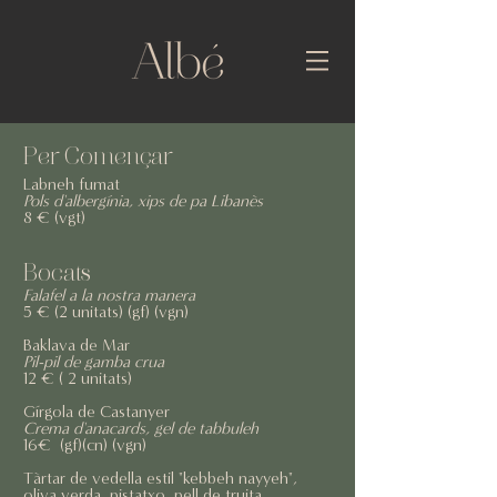
Per Començar
Labneh fumat
Pols d'albergínia, xips de pa Libanès
8 € (vgt)
Bocats
Falafel a la nostra manera
5 € (2 unitats) (gf) (vgn)
Baklava de Mar
Pil-pil de gamba crua
12 € ( 2 unitats)
Gírgola de Castanyer
Crema d'anacards, gel de tabbuleh
16€ (gf)(cn) (vgn)
Tàrtar de vedella estil "kebbeh nayyeh",
oliva verda, pistatxo, pell de truita